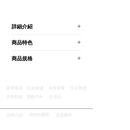
詳細介紹
點選前往觀看詳細介紹
商品特色
全身防水：高規格IPX7級防水
商品規格
核心動力：震動42000次/分鐘
高頻震幅：上下搖擺深入牙縫清潔
Ahoye 深層潔淨電動牙刷(杜邦刷毛)
杜邦刷毛：嚴選了高品質杜邦刷毛
附4刷頭 黑色
6種模式：6種訂製享受自由切換
商品型號：p01_05242812
穩定待機： 一次充電可使用60天
3C與周邊
家用電器
美妝保養
生活雜貨
主要材質：ABS
商品尺寸：21*2.5*2.5cm
衣包鞋錶
運動戶外
日用品
商品重量(g)：60
產地名稱：中國大陸
代理商：亞桓有限公司
我們的優勢
品牌介紹
交易條件