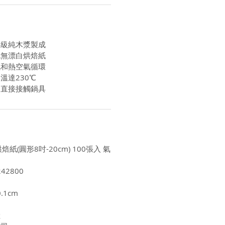
品級純木漿製成
色無漂白烘焙紙
汽和熱空氣循環
溫達230℃
物直接接觸鍋具
焙紙(圓形8吋-20cm) 100張入 氣
42800
.1cm
陸