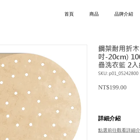
首頁
商品
品牌介紹
鋼架耐用折木
吋-20cm) 
疊洗衣籃 2入
SKU: p01_05242800
Price
NT$199.00
詳細介紹
點選前往觀看詳細