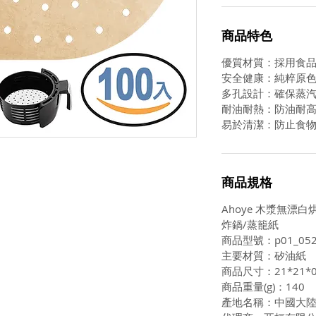
商品特色
優質材質：採用食
安全健康：純粹原
多孔設計：確保蒸
耐油耐熱：防油耐高
易於清潔：防止食
商品規格
Ahoye 木漿無漂白烘
炸鍋/蒸籠紙
商品型號：p01_052
主要材質：矽油紙
商品尺寸：21*21*0
商品重量(g)：140
產地名稱：中國大