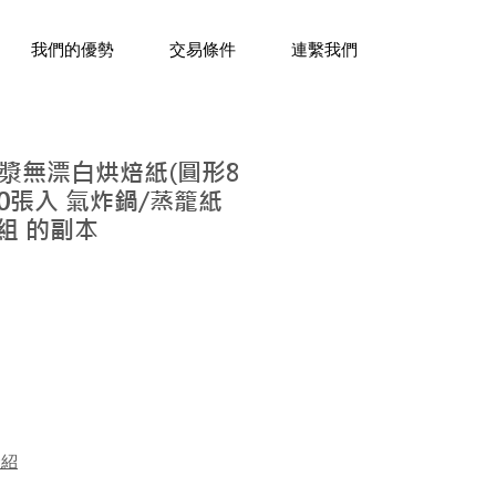
三十年經驗，企業禮贈品專家。
我們的優勢
交易條件
連繫我們
漿無漂白烘焙紙(圓形8
100張入 氣炸鍋/蒸籠紙
組 的副本
介紹