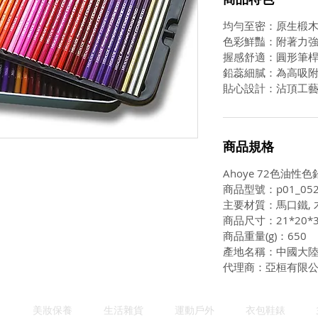
均勻至密：原生椴
色彩鮮豔：附著力
握感舒適：圓形筆
鉛蕊細膩：為高吸
貼心設計：沾頂工
商品規格
Ahoye 72色油性
商品型號：p01_052
主要材質：馬口鐵, 
商品尺寸：21*20*3
商品重量(g)：650
產地名稱：中國大
代理商：亞桓有限
美妝保養
生活雜貨
運動戶外
衣包鞋錶