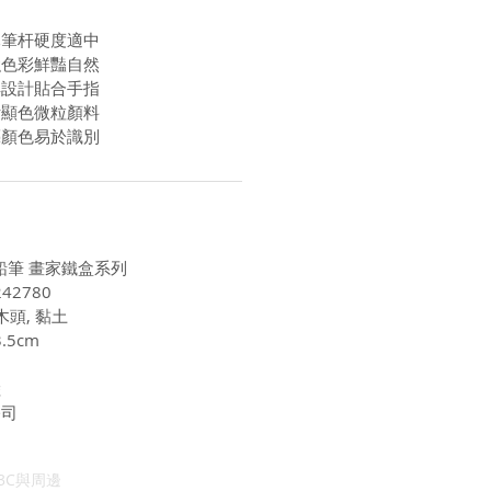
木筆杆硬度適中
強色彩鮮豔自然
桿設計貼合手指
附顯色微粒顏料
藝顏色易於識別
色鉛筆 畫家鐵盒系列
42780
木頭, 黏土
.5cm
陸
公司
3C與周邊