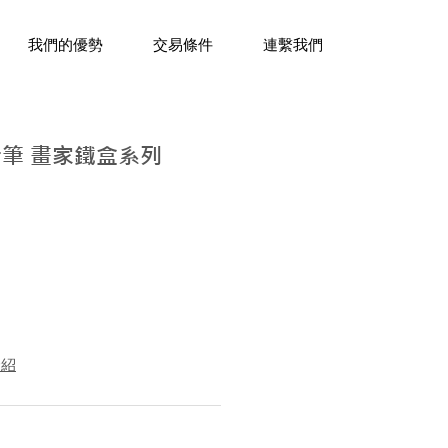
三十年經驗，企業禮贈品專家。
我們的優勢
交易條件
連繫我們
鉛筆 畫家鐵盒系列
介紹