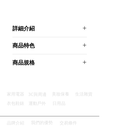
詳細介紹
點選前往觀看詳細介紹
商品特色
高度透明：透明美觀適合所有地方
商品規格
快捷方便：根據需求用多少剪多少
超強韌性：可以拉長約十倍的長度
AHOYE 超黏無痕防水雙面膠帶 (寬
黏貼牢固：膠帶黏性強撕開不留痕
3cm長300cm) 2入組
重複使用：水洗晾乾即可重複使用
商品型號：p01_05242765
3C與周邊
家用電器
美妝保養
生活雜貨
主要材質：PET
商品尺寸：10.5*10.5*3cm
衣包鞋錶
運動戶外
日用品
商品重量(g)：110
產地名稱：中國大陸
代理商：亞桓有限公司
我們的優勢
品牌介紹
交易條件