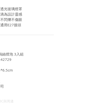
高透光玻璃燈罩
水滴為設計靈感
和不閃爍不傷眼
通用E27接頭
鎢絲燈泡 3入組
42729
*6.5cm
陸
公司
3C與周邊