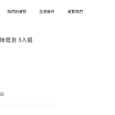
三十年經驗，企業禮贈品專家。
我們的優勢
交易條件
連繫我們
絲燈泡 3入組
介紹