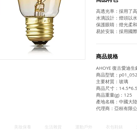
高透光率：採用了
水滴設計：燈頭以
保護眼睛：燈光柔
易於安裝：採用國際
商品規格
AHOYE 復古愛迪生
商品型號：p01_052
主要材質：玻璃
商品尺寸：14.5*6.5
商品重量(g)：125
產地名稱：中國大
代理商：亞桓有限
美妝保養
生活雜貨
運動戶外
衣包鞋錶