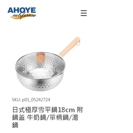
SKU: p01_05242724
日式極厚雪平鍋18cm 附
鍋蓋 牛奶鍋/單柄鍋/湯
鍋