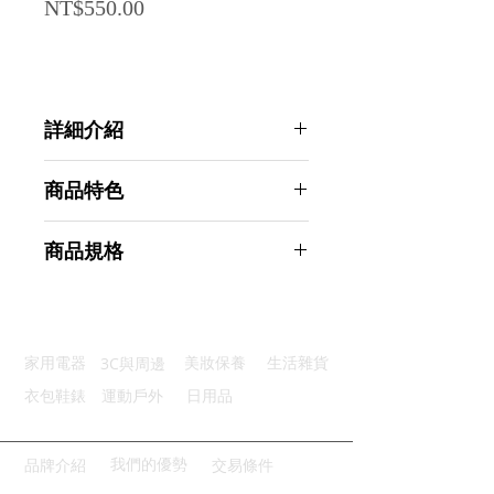
Price
NT$550.00
詳細介紹
點選前往觀看詳細介紹
商品特色
雪花紋理：沸騰往內翻燉煮不溢出
商品規格
堅固耐用：採用加厚不鏽鋼鍋身
不挑爐具：適用電磁電陶爐瓦斯爐
GREEGREEN 日式極厚雪平鍋18cm
使用方便：優質玻璃鍋蓋可視設計
附鍋蓋 牛奶鍋/單柄鍋/湯鍋
隔熱防燙：木質把手有效隔離熱度
商品型號：p01_05242724
3C與周邊
家用電器
美妝保養
生活雜貨
主要材質：不鏽鋼(鍋身), 木(柄)
商品尺寸：34*19*10cm
衣包鞋錶
運動戶外
日用品
商品重量(g)：550
產地名稱：中國大陸
代理商：亞桓有限公司
我們的優勢
品牌介紹
交易條件