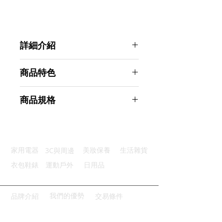
詳細介紹
點選前往觀看詳細介紹
商品特色
呵護腰椎：人性化設計貼合腰部曲線
商品規格
舒適解壓：太空記憶棉柔軟有彈性
透氣不悶：細密網眼保持舒爽乾燥
AHOYE 記憶棉網眼透氣護腰靠墊
可調背帶：卡扣設計隨意調整鬆緊
商品型號：p01_05242717
方便清洗：拉鍊設計可拆洗好便利
主要材質：毛絨、太空記憶棉
3C與周邊
家用電器
美妝保養
生活雜貨
商品尺寸：36*31*12cm
商品重量(g)：470
衣包鞋錶
運動戶外
日用品
產地名稱：中國大陸
代理商：亞桓有限公司
我們的優勢
品牌介紹
交易條件