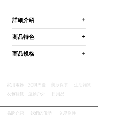
詳細介紹
點選前往觀看詳細介紹
商品特色
吸盤設計：底部4個吸盤超強吸力
商品規格
方便提起：小把手設計輕鬆可拿起
網孔密集：底部的漏水孔分布均勻
AHOYE 吸盤式排水口濾網 5入組
不易變形：一體成形製作柔韌性好
商品型號：p01_05242683
優良材質：TPR材質有順滑彈性
主要材質：塑料
3C與周邊
家用電器
美妝保養
生活雜貨
商品尺寸：15*15*1cm
商品重量(g)：50
衣包鞋錶
運動戶外
日用品
產地名稱：中國大陸
代理商：亞桓有限公司
我們的優勢
品牌介紹
交易條件
請點擊或掃描QRCODE