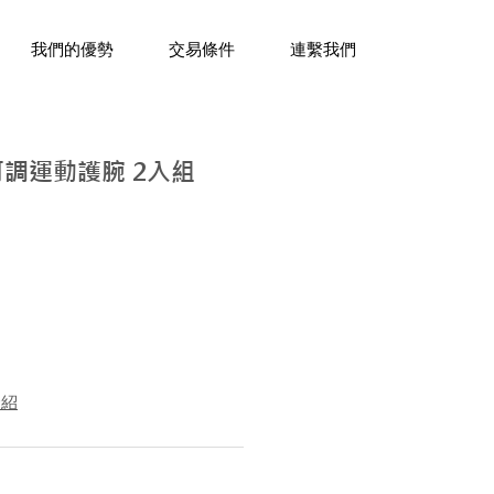
三十年經驗，企業禮贈品專家。
我們的優勢
交易條件
連繫我們
可調運動護腕 2入組
介紹