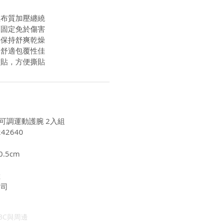
性布質加壓纏繞
覆固定免於傷害
料保持舒爽乾燥
工舒適包覆性佳
黏貼，方便撕貼
 可調運動護腕 2入組
42640
.5cm
陸
公司
3C與周邊