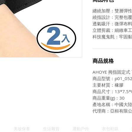
纏繞加壓：雙層彈
繞指設計：完整包
透氣吸汗：微彈布
立體剪裁：細緻車
科技魔鬼氈：牢固
商品規格
AHOYE 拇指固定式
商品型號：p01_052
主要材質：橡膠
商品尺寸：13*7.5*0
商品重量(g)：30
產地名稱：中國大
代理商：亞桓有限
美妝保養
生活雜貨
運動戶外
衣包鞋錶