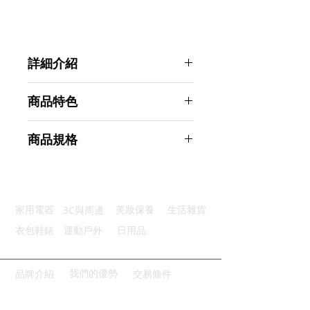
詳細介紹
點選前往觀看詳細介紹
商品特色
膝骨強化：強化支撐輔助膝蓋關節
商品規格
緩解壓力：完美貼和纏繞包覆效果
透氣吸汗：網狀編織提升透氣特性
AHOYE 肌感加壓 運動護膝腿套 (L-
貼身止滑：彈力貼身穿戴不易滑落
男款) 2入組
薄型設計：外搭長褲非常輕鬆舒適
商品型號：p01_05242637
3C與周邊
家用電器
美妝保養
生活雜貨
主要材質：尼龍
商品尺寸：17*15*1.5cm
衣包鞋錶
運動戶外
日用品
商品重量(g)：80
產地名稱：中國大陸
代理商：亞桓有限公司
我們的優勢
品牌介紹
交易條件