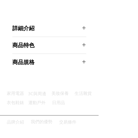
詳細介紹
點選前往觀看詳細介紹
商品特色
天然乳膠：彈性佳無毒無臭無刺激
商品規格
男女適用：可適用於各種階段訓練
肥胖剋星：改善自身體態的好幫手
AHOYE 5-50lb健身拉力帶 5入裝 彈
鍛鍊身體：改變單一動作鍛鍊方式
力帶 組力帶
商品型號：p01_05242621
3C與周邊
家用電器
美妝保養
生活雜貨
主要材質：乳膠
商品尺寸：17.5*9*2cm
衣包鞋錶
運動戶外
日用品
商品重量(g)：120
產地名稱：中國大陸
代理商：亞桓有限公司
我們的優勢
品牌介紹
交易條件