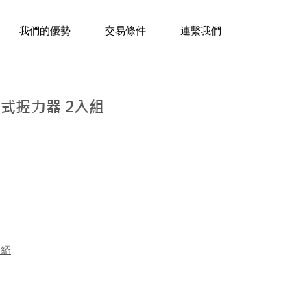
三十年經驗，企業禮贈品專家。
我們的優勢
交易條件
連繫我們
可調式握力器 2入組
介紹