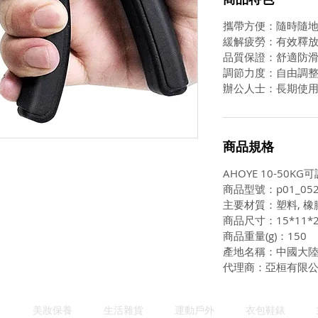
攜帶方便：隨時隨
緩解疲勞：有效釋
品質保證：舒適防
調節力度：自由調
辦公人士：長期使
商品規格
AHOYE 10-50K
商品型號：p01_052
主要材質：塑料, 橡
商品尺寸：15*11*
商品重量(g)：150
產地名稱：中國大
代理商：亞桓有限
美妝保養
生活雜貨
運動戶外
衣包鞋錶