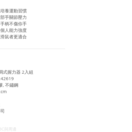
地培養運動習慣
放部手關節壓力
滑手柄不傷你手
整個人能力強度
用滑鼠者更適合
G可調式握力器 2入組
42619
膠, 不鏽鋼
2cm
陸
公司
3C與周邊