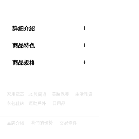
詳細介紹
點選前往觀看詳細介紹
商品特色
輕鬆取冰：柔韌盒身輕鬆拿取冰塊
商品規格
衛生盒蓋：防止冰箱食材與冰串味
安全材質：使用食品級PP材質製成
GREEGREEN 12格大冰塊製冰盒 附
底部加高：穩固擺放製做完美冰塊
冰盒蓋 3入組
堆疊擺放：節省空間做出更多冰塊
商品型號：p01_05242548
3C與周邊
家用電器
美妝保養
生活雜貨
主要材質：食品級PP塑料
商品尺寸：16.5*9*2.5cm
衣包鞋錶
運動戶外
日用品
商品重量(g)：80
產地名稱：中國大陸
代理商：亞桓有限公司
我們的優勢
品牌介紹
交易條件