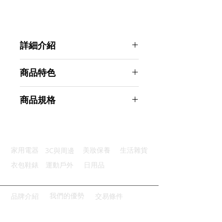
詳細介紹
點選前往觀看詳細介紹
商品特色
自動開關：人過感應自動亮燈熄燈
商品規格
輕薄迷你：不佔空間，輕鬆易攜帶
磁鐵固定：強力吸磁鐵固定易安裝
美國SuperShark 智能10LED磁吸式
電池供電：低耗能可使用很長時間
感應燈(電池式) 暖黃光
高亮省電：LED光源，壽命更長久
商品型號：p01_05242531
3C與周邊
家用電器
美妝保養
生活雜貨
主要材質：PVC
商品尺寸：18.5*3*1.6cm
衣包鞋錶
運動戶外
日用品
商品重量(g)：110
產地名稱：中國大陸
代理商：亞桓有限公司
我們的優勢
品牌介紹
交易條件