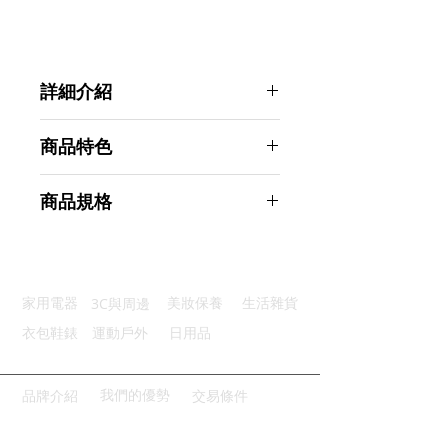
詳細介紹
點選前往觀看詳細介紹
商品特色
迷你機身：高品質輕量化超方便
商品規格
散熱系統：散熱性能好持久耐用
高亮照明：聚光效果可照300米
美國SuperShark 迷你款18650防水
美國燈芯：高亮度低耗能壽命長
手電筒
三段光源：強光弱光爆光通通有
商品型號：p01_05242441
3C與周邊
家用電器
美妝保養
生活雜貨
主要材質：鋁合金
商品尺寸：12*2.5*2.5cm
衣包鞋錶
運動戶外
日用品
商品重量(g)：50
產地名稱：中國大陸
代理商：亞桓有限公司
我們的優勢
品牌介紹
交易條件