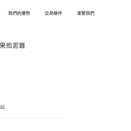
三十年經驗，企業禮贈品專家。
我們的優勢
交易條件
連繫我們
果搗泥器
介紹