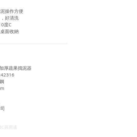
搗泥操作方便
用，好清洗
0度C
於桌面收納
鏽鋼加厚蔬果搗泥器
42316
鋼
cm
陸
公司
3C與周邊