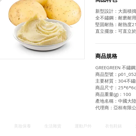
新型設計：大面積
全不鏽鋼：耐磨耐
堅固耐熱：耐熱度21
直立擺放：可直立
商品規格
GREEGREEN 不
商品型號：p01_052
主要材質：304不鏽
商品尺寸：25*6*6
商品重量(g)：100
產地名稱：中國大
代理商：亞桓有限
美妝保養
生活雜貨
運動戶外
衣包鞋錶