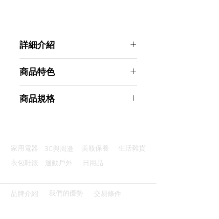
詳細介紹
點選前往觀看詳細介紹
商品特色
凹凸牆面可貼：可適用於各式牆面
商品規格
強力無痕貼：可乘重量達10KG
304不鏽鋼：防潮耐用不鏽蝕
GreeHook 304不鏽鋼無痕掛勾 圓形
防水防潮：背膠可防水洗不脫落
捲筒衛生紙架
加粗掛勾：加粗升級鋼徑很耐用
商品型號：p01_05242311
3C與周邊
家用電器
美妝保養
生活雜貨
主要材質：304不鏽鋼
商品尺寸：13.5*7.8*5.5cm
衣包鞋錶
運動戶外
日用品
商品重量(g)：110
產地名稱：中國大陸
代理商：亞桓有限公司
我們的優勢
品牌介紹
交易條件