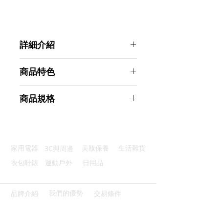
詳細介紹
點選前往觀看詳細介紹
商品特色
凹凸牆面可貼：可適用於各式牆面
商品規格
強力無痕貼：可乘重量達10KG
304不鏽鋼：防潮耐用不鏽蝕
GreeHook 304不鏽鋼無痕掛勾 方形
防水防潮：背膠可防水洗不脫落
單雙勾 8入
加粗掛勾：加粗升級鋼徑很耐用
商品型號：p01_05242305
3C與周邊
家用電器
美妝保養
生活雜貨
主要材質：304不鏽鋼
商品尺寸：4.8*4.6*2cm
衣包鞋錶
運動戶外
日用品
商品重量(g)：18
產地名稱：中國大陸
代理商：亞桓有限公司
我們的優勢
品牌介紹
交易條件