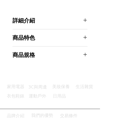
詳細介紹
點選前往觀看詳細介紹
商品特色
最佳筷長：23cm，舒適好拿
商品規格
天然無漆：抗菌防霉，天然無上漆
材質穩定：木質收縮率穩定不變形
GREEGREEN 紅檀木筷子 10雙入
人體工學：符合人體工學好握好夾
商品型號：p01_05242171
主要材質：紅檀木
3C與周邊
家用電器
美妝保養
生活雜貨
商品尺寸：23*1.5*0.8cm
商品重量(g)：20
衣包鞋錶
運動戶外
日用品
產地名稱：中國大陸
代理商：亞桓有限公司
我們的優勢
品牌介紹
交易條件
請點擊或掃描QRCODE