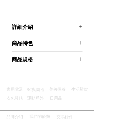
詳細介紹
點選前往觀看詳細介紹
商品特色
180度開合：輕鬆取放，方便耐用
商品規格
材質厚實：加厚鋼條；非常穩固
波浪設計：夾固穩定不掉落
GREEGREEN 開合式鍋盤防燙夾 加
全不鏽鋼夾：堅固、防鏽耐用
粗款
商品型號：p01_05242122
3C與周邊
家用電器
美妝保養
生活雜貨
主要材質：不鏽鋼
商品尺寸：19*9*7.5cm
衣包鞋錶
運動戶外
日用品
商品重量(g)：180
產地名稱：中國大陸
代理商：亞桓有限公司
我們的優勢
品牌介紹
交易條件