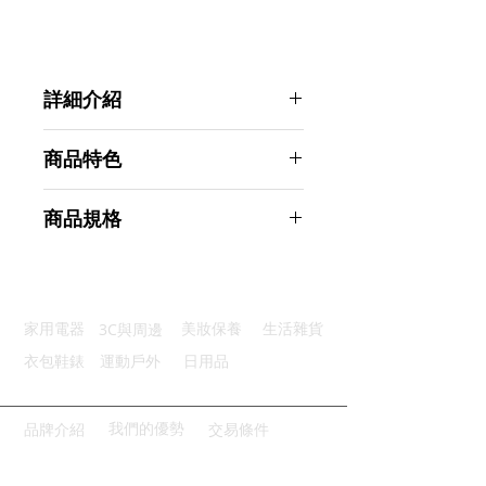
詳細介紹
點選前往觀看詳細介紹
商品特色
優良材質：醫療食用級不鏽鋼材質
商品規格
加厚設計：細膩手感用餐備感舒適
鏡面拋光：經典優雅且易於清潔
GREEGREEN 經典不鏽鋼咖啡匙 湯
弧型手柄：符合人體工學好拿好握
匙 8入組
邊緣滑順：圓潤平滑設計用餐安全
商品型號：p01_05160100
3C與周邊
家用電器
美妝保養
生活雜貨
主要材質：不鏽鋼
商品尺寸：13.7*3.2*0.9cm
衣包鞋錶
運動戶外
日用品
商品重量(g)：15
產地名稱：中國大陸
代理商：亞桓有限公司
我們的優勢
品牌介紹
交易條件