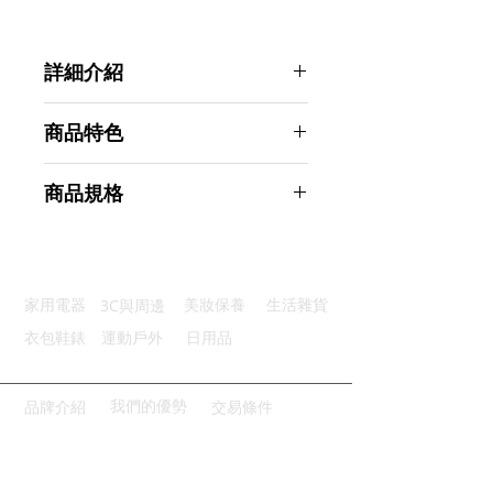
詳細介紹
點選前往觀看詳細介紹
商品特色
米粒、蔬果瀝水
商品規格
細密瀝水孔設計，洗米用它超方便
聰明傾角底部設計，快速又方便
GREEGREEN 不鏽鋼瀝水洗米盆
邊緣加寬設計，好拿好放
商品型號：p01_01310100
201不鏽鋼材質，厚實耐用
主要材質：304不鏽鋼
3C與周邊
家用電器
美妝保養
生活雜貨
商品尺寸：22*22*12cm
商品重量(g)：260
衣包鞋錶
運動戶外
日用品
產地名稱：中國大陸
代理商：亞桓有限公司
我們的優勢
品牌介紹
交易條件
請點擊或掃描QRCODE