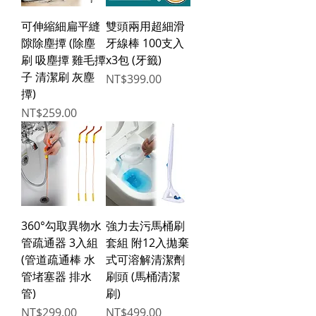
可伸縮細扁平縫
雙頭兩用超細滑
隙除塵撢 (除塵
牙線棒 100支入
刷 吸塵撢 雞毛撢
x3包 (牙籤)
子 清潔刷 灰塵
Price
NT$399.00
撢)
Price
NT$259.00
360°勾取異物水
強力去污馬桶刷
管疏通器 3入組
套組 附12入拋棄
(管道疏通棒 水
式可溶解清潔劑
管堵塞器 排水
刷頭 (馬桶清潔
管)
刷)
Price
Price
NT$299.00
NT$499.00