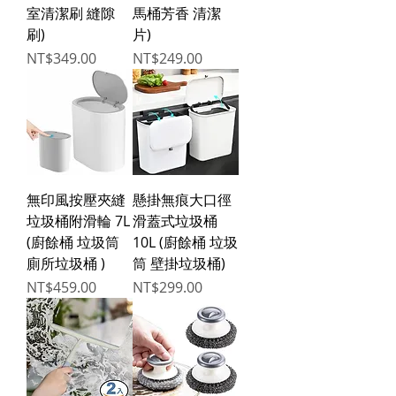
室清潔刷 縫隙
馬桶芳香 清潔
刷)
片)
Price
Price
NT$349.00
NT$249.00
無印風按壓夾縫
懸掛無痕大口徑
垃圾桶附滑輪 7L
滑蓋式垃圾桶
(廚餘桶 垃圾筒
10L (廚餘桶 垃圾
廁所垃圾桶 )
筒 壁掛垃圾桶)
Price
Price
NT$459.00
NT$299.00