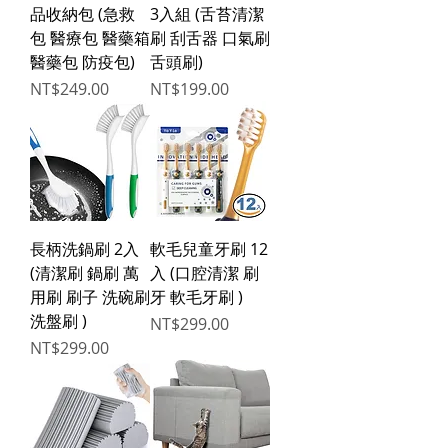
品收納包 (急救
3入組 (舌苔清潔
包 醫療包 醫藥箱
刷 刮舌器 口氣刷
醫藥包 防疫包)
舌頭刷)
Price
Price
NT$249.00
NT$199.00
長柄洗鍋刷 2入
軟毛兒童牙刷 12
(清潔刷 鍋刷 萬
入 (口腔清潔 刷
用刷 刷子 洗碗刷
牙 軟毛牙刷 )
洗盤刷 )
Price
NT$299.00
Price
NT$299.00