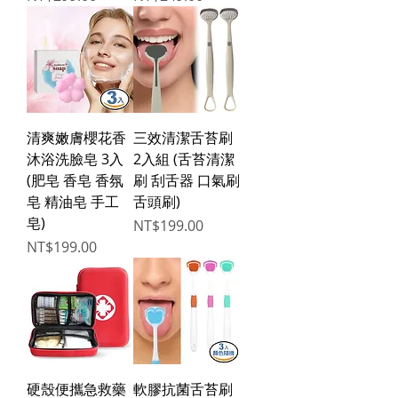
清爽嫩膚櫻花香
三效清潔舌苔刷
沐浴洗臉皂 3入
2入組 (舌苔清潔
(肥皂 香皂 香氛
刷 刮舌器 口氣刷
皂 精油皂 手工
舌頭刷)
皂)
Price
NT$199.00
Price
NT$199.00
硬殼便攜急救藥
軟膠抗菌舌苔刷