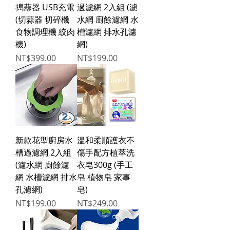
搗蒜器 USB充電
過濾網 2入組 (濾
(切蒜器 切碎機
水網 廚餘濾網 水
食物調理機 絞肉
槽濾網 排水孔濾
機)
網)
Price
Price
NT$399.00
NT$199.00
新款花型廚房水
溫和柔順護衣不
槽過濾網 2入組
傷手配方植萃洗
(濾水網 廚餘濾
衣皂300g (手工
網 水槽濾網 排水
皂 植物皂 家事
孔濾網)
皂)
Price
Price
NT$199.00
NT$249.00