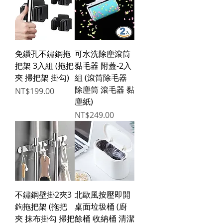
免鑽孔不鏽鋼拖
可水洗除塵滾筒
把架 3入組 (拖把
黏毛器 附蓋-2入
夾 掃把架 掛勾)
組 (滾筒除毛器
除塵筒 滾毛器 黏
Price
NT$199.00
塵紙)
Price
NT$249.00
不鏽鋼壁掛2夾3
北歐風按壓即開
鉤拖把架 (拖把
桌面垃圾桶 (廚
夾 抹布掛勾 掃把
餘桶 收納桶 清潔