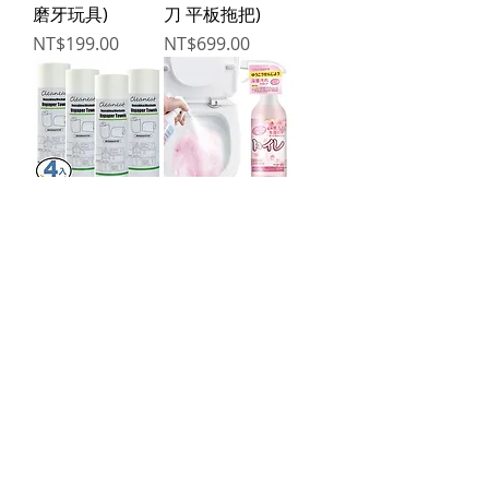
磨牙玩具)
刀 平板拖把)
Price
Price
NT$199.00
NT$699.00
廚房萬用紙抹布
日本桃香馬桶除
30張X4捲 (百潔
臭噴霧潔廁劑
布 乾濕兩用 廚房
500mL 2入 (馬桶
抹布 紙抹布)
清潔)
Price
Price
NT$299.00
NT$399.00