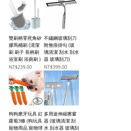
雙刷柄零死角矽
不鏽鋼玻璃刮刀
膠馬桶刷 (清潔
附無痕掛勾 (玻
刷 刷子 長柄刷
璃清潔 刮水 刮水
浴室刷 浴廁刷 )
器 玻璃刮刀)
Price
Price
NT$239.00
NT$399.00
狗狗磨牙玩具 紅
多用途伸縮擦窗
蘿蔔3條 (狗玩具
器 (玻璃清潔 刮
寵物用品 寵物球
水 刮水器 玻璃刮