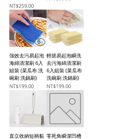
Price
NT$259.00
強效去污易起泡
輕搓易起泡瞬洗
海綿清潔刷 6入
去污海綿清潔刷
組裝 (菜瓜布 洗
6入組裝 (菜瓜布
碗刷 洗鍋刷)
洗碗刷 洗鍋刷)
Price
Price
NT$199.00
NT$199.00
直立收納短柄黏
零死角瞬潔凹槽