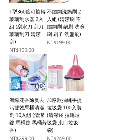
T型360度可旋轉
不鏽鋼洗鍋刷 2
玻璃刮水器 2入
入組 (清潔刷 不
組 (刮水刀 刮刀
鏽鋼刷 鍋刷 洗碗
玻璃刮刀 清潔
刷 刷子 洗盤刷)
刮)
Price
NT$199.00
Price
NT$199.00
濃縮花香除臭去
加厚款抽繩手提
污雙效馬桶清潔
垃圾袋 100入裝
劑 10入組 (清潔
(清潔袋 拉繩垃
錠 馬桶錠 馬桶芳
圾袋 束口垃圾
香)
袋)
Price
Price
NT$299.00
NT$249.00