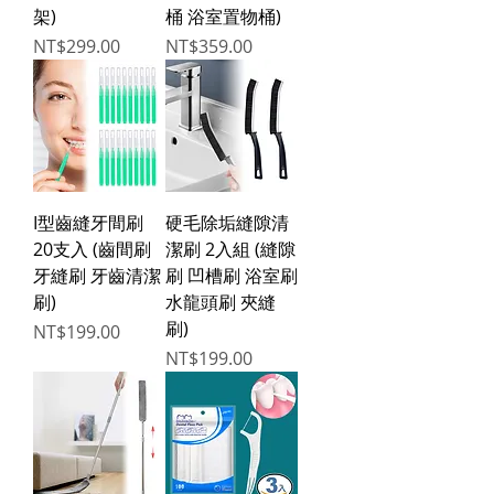
架)
桶 浴室置物桶)
Price
Price
NT$299.00
NT$359.00
I型齒縫牙間刷
硬毛除垢縫隙清
20支入 (齒間刷
潔刷 2入組 (縫隙
牙縫刷 牙齒清潔
刷 凹槽刷 浴室刷
刷)
水龍頭刷 夾縫
刷)
Price
NT$199.00
Price
NT$199.00