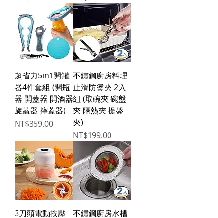
超省力5in1開罐
不鏽鋼廚房料理
器4件套組 (開瓶
止滑防燙夾 2入
器 開蓋器 開酒器
組 (取碗夾 碗盤
旋蓋器 擰蓋器)
夾 隔熱夾 提盤
夾)
Price
NT$359.00
Price
NT$199.00
3刀頭電動按壓
不鏽鋼廚房水槽