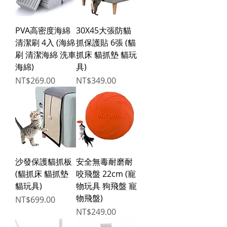
PVA高密度海綿
30X45大張防貓
清潔刷 4入 (海綿
抓保護貼 6張 (貓
刷 清潔海綿 洗車
抓床 貓抓墊 貓玩
海綿)
具)
Price
Price
NT$269.00
NT$349.00
沙發保護貓抓板
安全無毒耐磨耐
(貓抓床 貓抓墊
咬飛盤 22cm (寵
貓玩具)
物玩具 狗飛盤 寵
物飛盤)
Price
NT$699.00
Price
NT$249.00