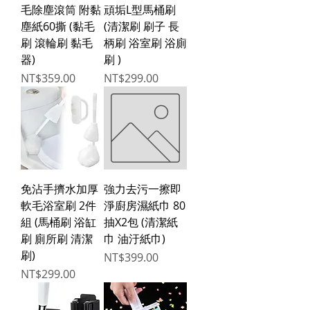
毛除塵滾筒 附黏
頑垢L型馬桶刷
塵紙60撕 (黏毛
(清潔刷 刷子 長
刷 滾輪刷 黏毛
柄刷 浴室刷 浴廁
器)
刷 )
Price
Price
NT$359.00
NT$299.00
免沾手擠水加厚
強力去污一擦即
軟毛浴室刷 2件
淨廚房濕紙巾 80
組 (馬桶刷 浴缸
抽X2包 (清潔紙
刷 廁所刷 清潔
巾 油汙紙巾)
刷)
Price
NT$399.00
Price
NT$299.00