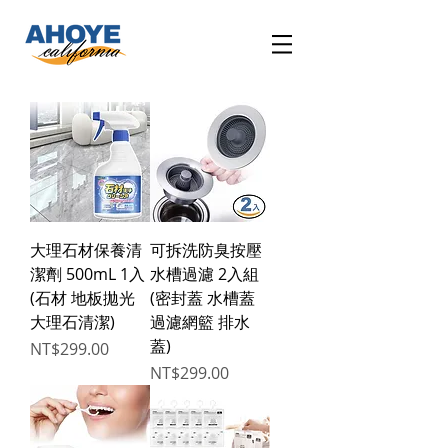
大理石材保養清
可拆洗防臭按壓
潔劑 500mL 1入
水槽過濾 2入組
(石材 地板拋光
(密封蓋 水槽蓋
大理石清潔)
過濾網籃 排水
蓋)
Price
NT$299.00
Price
NT$299.00