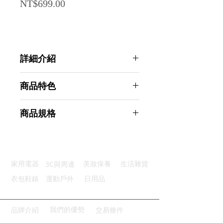
Price
NT$699.00
詳細介紹
點選前往觀看詳細介紹
商品特色
強效遮光：銀灰塗料高折射隔熱強
商品規格
防水設計：優質防水PEVA面料
輕鬆包覆：車前車尾鬆緊帶包邊
Ahoye PEVA防塵防雨防曬汽車罩
防風固定：隨附車身防風鬆緊帶
(一般轎車通用) 車衣 防塵罩
四季通用：耐高低溫四季皆可使用
商品型號：p01_05243628
3C與周邊
家用電器
美妝保養
生活雜貨
主要材質：PEVA
商品尺寸：480*175*120cm
衣包鞋錶
運動戶外
日用品
商品重量(g)：960
產地名稱：中國大陸
代理商：亞桓有限公司
我們的優勢
品牌介紹
交易條件