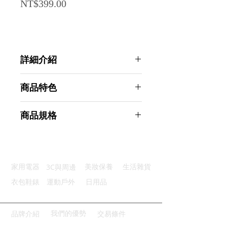
Price
NT$399.00
詳細介紹
點選前往觀看詳細介紹
商品特色
堅固耐用：優質304不鏽鋼材質
商品規格
防滑矽膠：矽膠防滑墊穩固不掉落
瀝水防霉：輕鬆懸掛收納乾淨整齊
Ahoye 304不鏽鋼免釘拖把架 掃把
多功使用：3個防摔插槽4個掛勾
架 掛勾 掛鉤 無痕掛勾 拖把掛勾
輕鬆安裝：打孔/免打孔輕鬆安裝
商品型號：p01_05243627
3C與周邊
家用電器
美妝保養
生活雜貨
主要材質：不鏽鋼
商品尺寸：38*5*5cm
衣包鞋錶
運動戶外
日用品
商品重量(g)：320
產地名稱：中國大陸
代理商：亞桓有限公司
我們的優勢
品牌介紹
交易條件