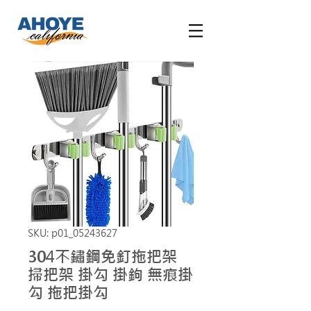
SKU: p01_05243627
304不鏽鋼免釘拖把架
掃把架 掛勾 掛鉤 無痕掛
勾 拖把掛勾