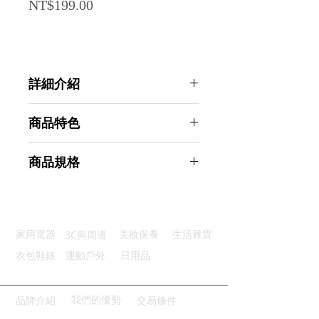
Price
NT$199.00
詳細介紹
點選前往觀看詳細介紹
商品特色
強力去污：頑垢油漬一擦即淨
商品規格
雙面雙效：粗面去污細面吸水
快速起泡：蜂窩結構泡沫豐富
AHOYE 強效去污易起泡海綿清潔刷
油污不留：木漿棉層油污不殘留
6入組裝 (菜瓜布 洗碗刷 洗鍋刷)
柔韌耐用：不易變形持久耐刷
商品型號：p01_05245079
3C與周邊
家用電器
美妝保養
生活雜貨
主要材質：木纖維
商品尺寸：11*7*1.5cm
衣包鞋錶
運動戶外
日用品
商品重量(g)：95
產地名稱：中國大陸
代理商：亞桓有限公司
我們的優勢
品牌介紹
交易條件