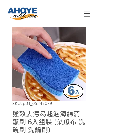
SKU: p01_05245079
強效去污易起泡海綿清
潔刷 6入組裝 (菜瓜布 洗
碗刷 洗鍋刷)