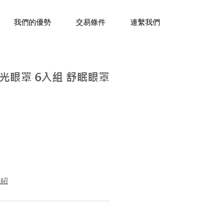
三十年經驗，企業禮贈品專家。
我們的優勢
交易條件
連繫我們
光眼罩 6入組 舒眠眼罩
介紹