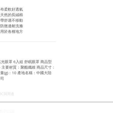
滑布柔軟好透氣
充天然的長絨棉
緊帶舒適不移動
計防翹邊耐洗滌
適用於各種地方
遮光眼罩 6入組 舒眠眼罩 商品型
074 主要材質：聚酯纖維 商品尺寸：
品重量(g)：10 產地名稱：中國大陸
公司
3C與周邊