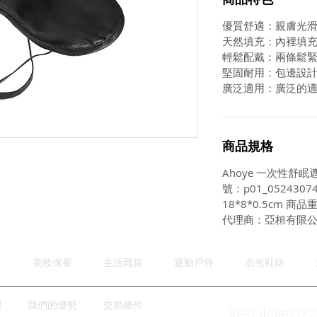
優質舒適：親膚光
天然填充：內裡填
輕鬆配戴：兩條鬆
堅固耐用：包邊設
廣泛適用：廣泛的
商品規格
Ahoye 一次性舒眠
號：p01_05243
18*8*0.5cm 商
代理商：亞桓有限
美妝保養
生活雜貨
運動戶外
衣包鞋錶
紹
我們的優勢
交易條件